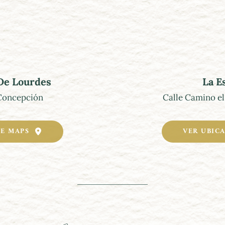
 De Lourdes
La E
 Concepción
Calle Camino el
LE MAPS
VER UBIC