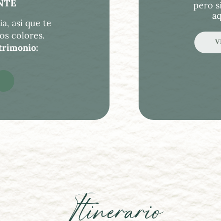
NTE
pero s
aq
a, así que te 
ros colores.
V
trimonio: 
Itinerario