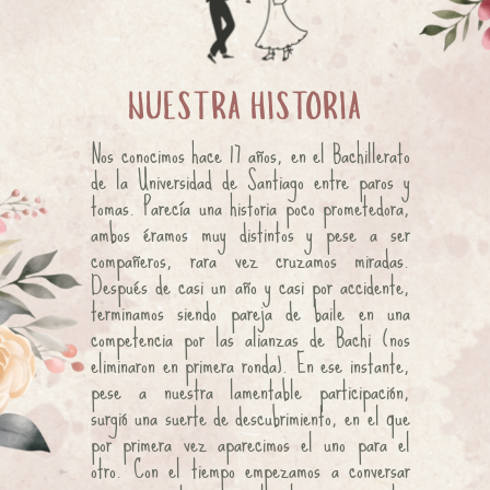
NUESTRA HISTORIA
Nos conocimos hace 17 años, en el Bachillerato 
de la Universidad de Santiago entre paros y 
tomas. Parecía una historia poco prometedora, 
ambos éramos muy distintos y pese a ser 
compañeros, rara vez cruzamos miradas. 
Después de casi un año y casi por accidente, 
terminamos siendo pareja de baile en una 
competencia por las alianzas de Bachi (nos 
eliminaron en primera ronda). En ese instante, 
pese a nuestra lamentable participación, 
surgió una suerte de descubrimiento, en el que 
por primera vez aparecimos el uno para el 
otro. Con el tiempo empezamos a conversar 