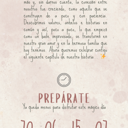
más y, sin darnos cuenta, la conexión entre 
nosotros fue creciendo, como aquello que se 
construyen de a poco y con paciencia. 
Descubrimos valores, anhelos e historias en 
común y así, poco a poco, lo que empezó 
como un baile improvisado, se transformó en 
nuestro gran amor y en la hermosa familia que 
hoy tenemos. Ahora queremos celebrar contigo 
el siguiente capítulo de nuestra historia… 
Ya queda menos para disfrutar este mágico día