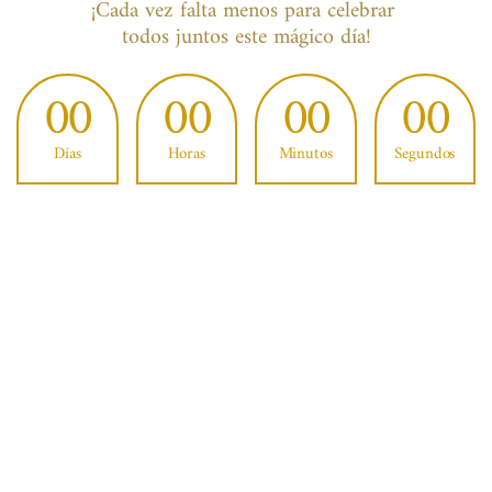
¡Cada vez falta menos para celebrar 
todos juntos este mágico día!
00
00
00
00
Días
Horas
Minutos
Segundos