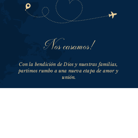
Nos casamos!
Con la bendición de Dios y nuestras familias, 
partimos rumbo a una nueva etapa de amor y 
unión.