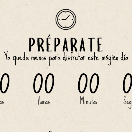
Ya queda menos para disfrutar este mágico día
0
00
00
as
Horas
Minutos
Seg