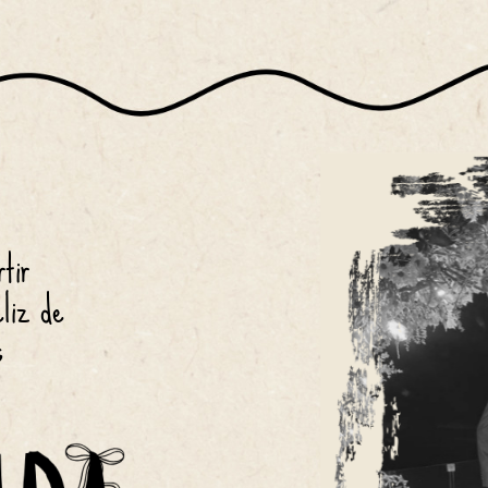
tir 
eliz de 
s