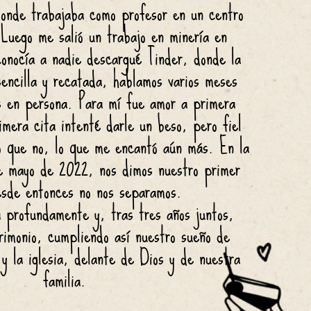
onde trabajaba como profesor en un centro 
 Luego me salió un trabajo en minería en 
onocía a nadie descargué Tinder, donde la 
encilla y recatada, hablamos varios meses 
s en persona. Para mí fue amor a primera 
mera cita intenté darle un beso, pero fiel 
o que no, lo que me encantó aún más. En la 
de mayo de 2022, nos dimos nuestro primer 
esde entonces no nos separamos.
 profundamente y, tras tres años juntos, 
rimonio, cumpliendo así nuestro sueño de 
 y la iglesia, delante de Dios y de nuestra 
familia.