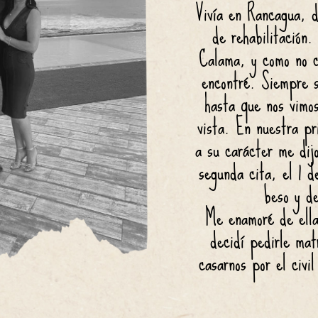
Vivía en Rancagua, d
de rehabilitación.
Calama, y como no c
encontré. Siempre s
hasta que nos vimo
vista. En nuestra pri
a su carácter me dij
segunda cita, el 1 
beso y d
Me enamoré de ella
decidí pedirle mat
casarnos por el civil