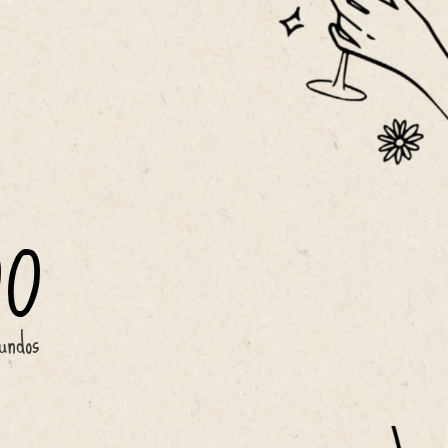
00
undos