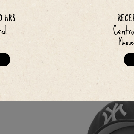
RECE
0 HRS
Centro
ral
Manuel