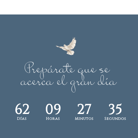
Prepárate que se 
acerca el gran día
62
09
27
35
Días
Horas
Minutos
Segundos