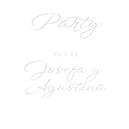
Party
 XV Y XX
Josefa y 
Agustina
Esta celebración es mucho mas que una fiesta: 
es un momento muy significativo para nosotras 
como hermanas. Compartir juntas estos hitos - 
los 15 y los 20- es un regalo que atesoramos 
profundamente. Hemos crecido de la mano, con 