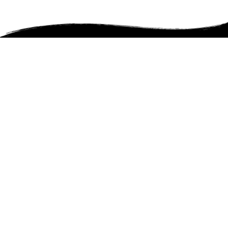
Cena y celebración
Avenida calera de tango paradero 13 parcela 1, 