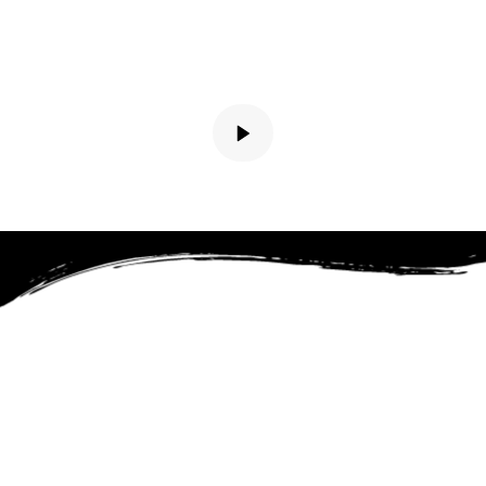
risas, desafíos y mucho amor, y no hay mejor 
manera de celebrar que rodeadas de quienes 
han sido parte de nuestro camino. Por eso, tu 
presencia tiene un valor inmenso para nosotras. 