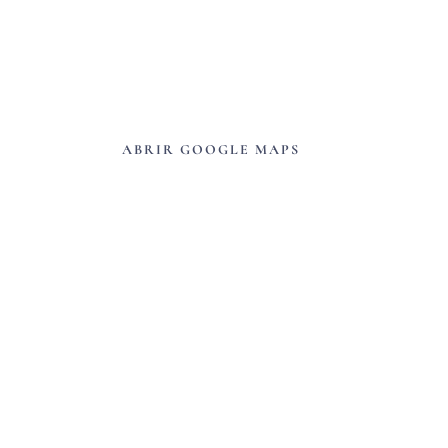
ACOMPÁÑANOS EN NUESTRA
CEREMONIA Y RECEPCIÓN
SALA DE EVENTOS MANOLO
Bauxita 379
ABRIR GOOGLE MAPS
¡SERÁ UN DÍA INOLVIDABLE!
ITINERARIO DE LA BODA 