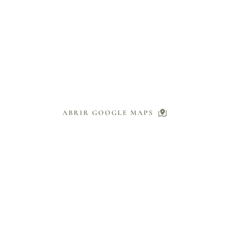
ACOMPÁÑANOS EN NUESTRA
CEREMONIA Y RECEPCIÓN
VILLA VERLA
Panamericana Norte 807, La Serena, Coquimbo
ABRIR GOOGLE MAPS