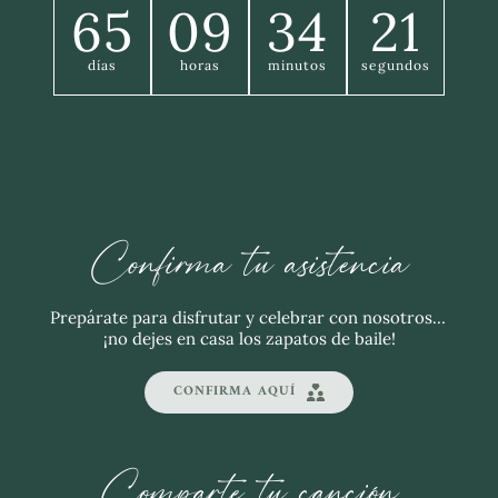
65
09
34
20
días
horas
minutos
segundos
Confirma tu asistencia
Prepárate para disfrutar y celebrar con nosotros… 
¡no dejes en casa los zapatos de baile!
CONFIRMA AQUÍ
Comparte tu canción