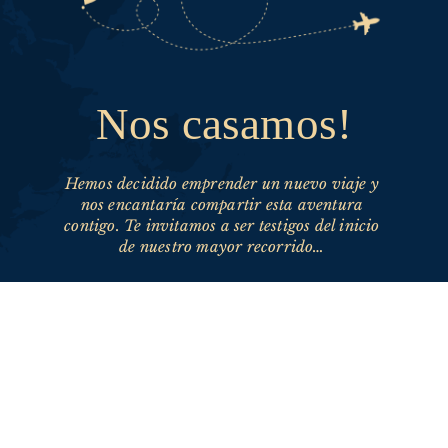
Nos casamos!
Hemos decidido emprender un nuevo viaje y 
nos encantaría compartir esta aventura 
contigo. Te invitamos a ser testigos del inicio 
de nuestro mayor recorrido… 