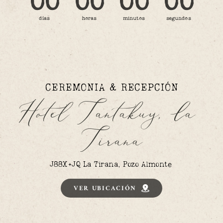
00
00
00
00
días
horas
minutos
segundos
CEREMONIA & RECEPCIÓN
Hotel Tantakuy, la 
Tirana
J88X+JQ La Tirana, Pozo Almonte
VER UBICACIÓN