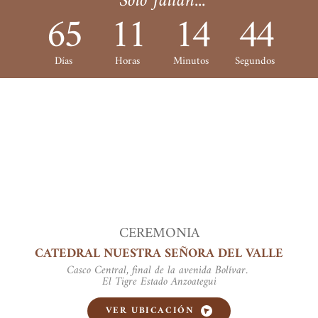
 Solo faltan...
65
11
14
43
Días
Horas
Minutos
Segundos
CEREMONIA
CATEDRAL NUESTRA SEÑORA DEL VALLE
Casco Central, final de la avenida Bolívar. 
El Tigre Estado Anzoategui
VER UBICACIÓN