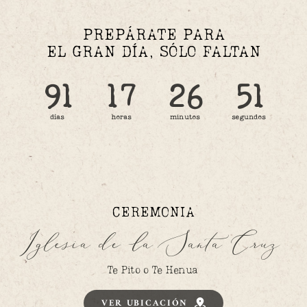
PREPÁRATE PARA
EL GRAN DÍA, SÓLO FALTAN
91
17
26
49
días
horas
minutos
segundos
CEREMONIA
Iglesia de la Santa Cruz
Te Pito o Te Henua
VER UBICACIÓN