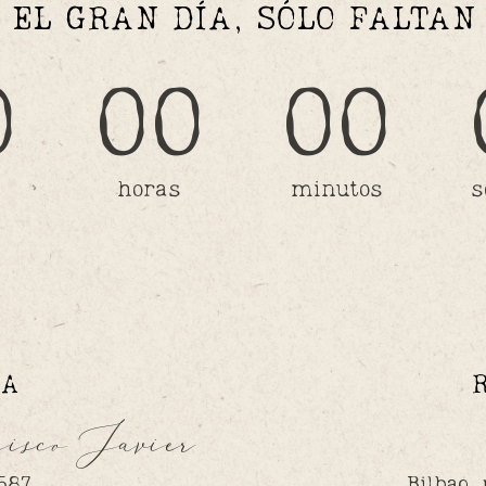
EL GRAN DÍA, SÓLO FALTAN
0
00
00
horas
minutos
s
IA
isco Javier
587
Bilbao,