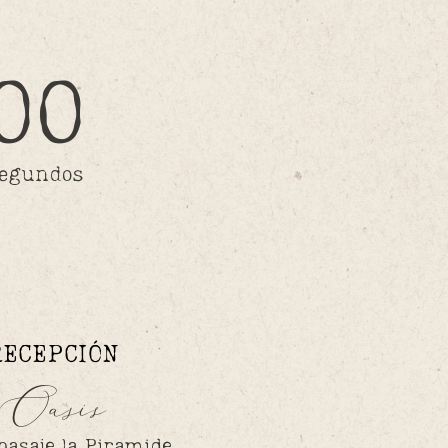
00
egundos
RECEPCIÓN
Oasis
 pasaje la Piramide.