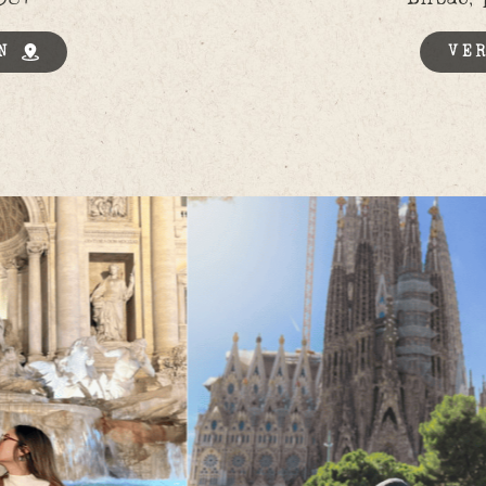
N
VER