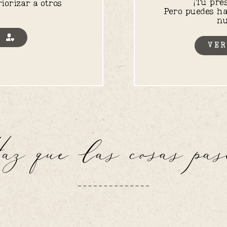
¡Tu pre
orizar a otros 
Pero puedes ha
nu
O
VER
az que las cosas pas