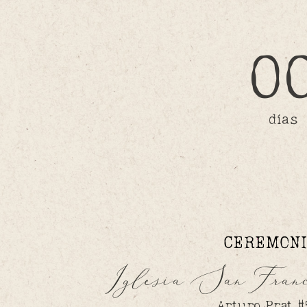
0
días
CEREMON
Iglesia San Franc
Arturo Prat #