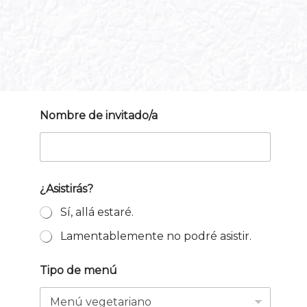
Nombre de invitado/a
N
¿Asistirás?
o
m
Sí, allá estaré.
b
r
Lamentablemente no podré asistir.
e
N
o
Tipo de menú
m
b