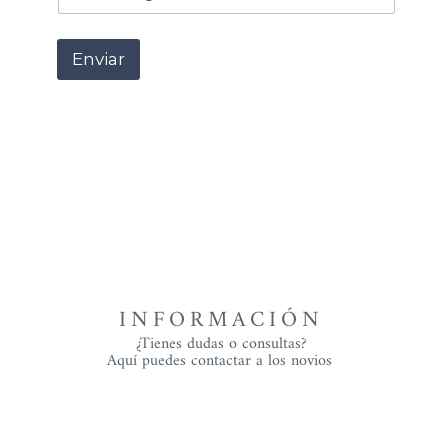
r
e
¿
Enviar
A
s
i
s
t
i
r
á
s
?
INFORMACIÓN
¿Tienes dudas o consultas?
Aquí puedes contactar a los novios 