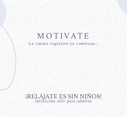
MOTIVATE
La cuenta regresiva ya comienza...
00
00
00
00
días
horas
minutos
segundo
¡RELÁJATE ES SIN NIÑOS!
Invitación sólo para adultos