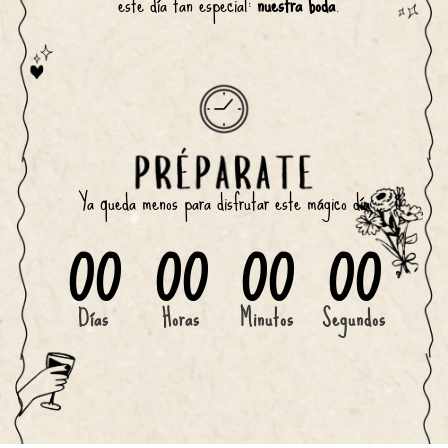
este día tan especial: 
nuestra boda
.
Ya queda menos para disfrutar este mágico día
00
00
00
00
Días
Horas
Minutos
Segundos