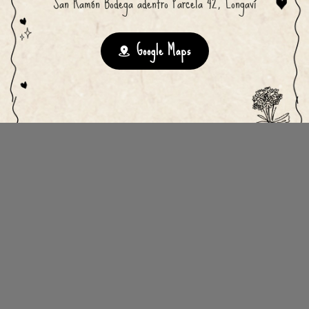
San Ramón Bodega adentro Parcela 42, Longaví
Google Maps