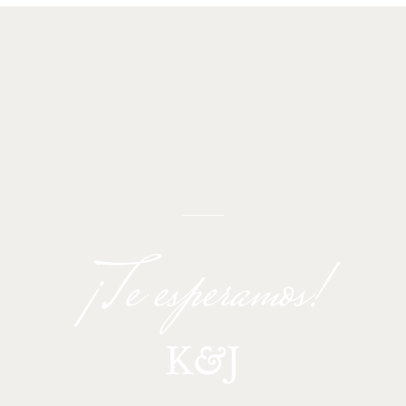
¡Te esperamos!
K
&
J