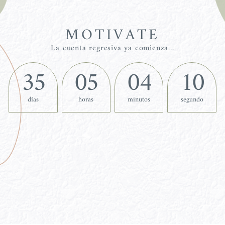
MOTIVATE
La cuenta regresiva ya comienza...
35
05
04
09
días
horas
minutos
segundo