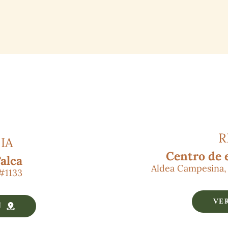
 
IA
Centro de 
alca
Aldea Campesina, 
 #1133
VE
N