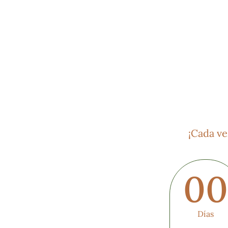
¡Cada ve
0
Días