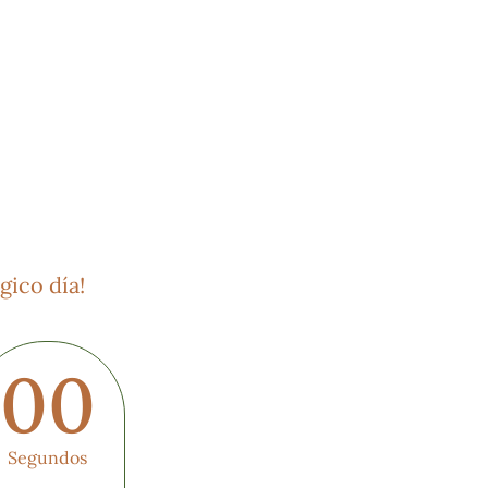
gico día!
00
Segundos