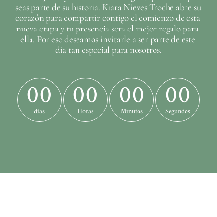
seas parte de su historia. Kiara Nieves Troche abre su 
corazón para compartir contigo el comienzo de esta 
nueva etapa y tu presencia será el mejor regalo para 
ella. Por eso deseamos invitarle a ser parte de este 
día tan especial para nosotros.
00
00
00
00
días
Horas
Minutos
Segundos