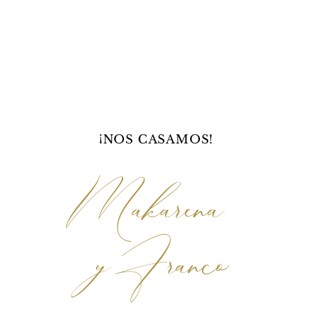
¡NOS CASAMOS!
Makarena 
y Franco