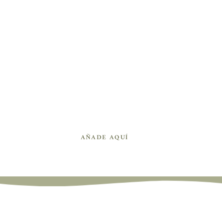
Planifica con anticipación el horario de 
llegada debido al tráfico del lugar
COMPARTE LAS CANCIONES 
INFALTABLES
AÑADE AQUÍ