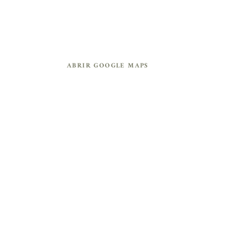
CEREMONIA Y RECEPCIÓN
MONTE MAGDALENA
El Monte, Región Metropolitana
ABRIR GOOGLE MAPS
¡SERÁ UN DÍA INOLVIDABLE!
ITINERARIO DE LA BODA 