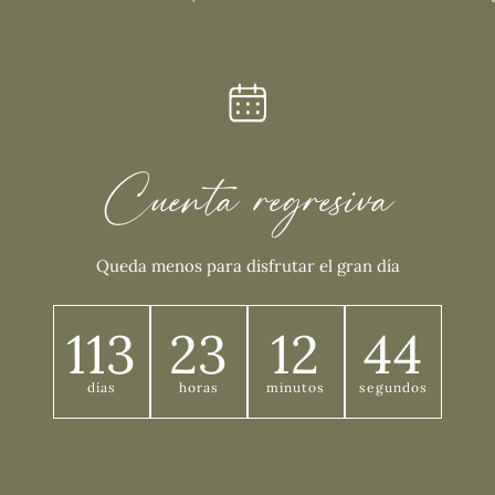
Cuenta regresiva
Queda menos para disfrutar el gran día
113
23
12
43
días
horas
minutos
segundos