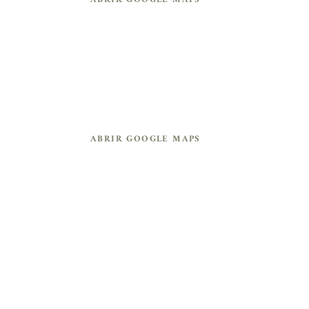
CUMBRES DEL CARMEN
Cumbres del Carmen, La Ligua
ABRIR GOOGLE MAPS
¡SERÁ UN DÍA INOLVIDABLE!
ITINERARIO DE LA BODA 
Recuerda organizarte con tiempo para que 
no te pierdas ningún momento de esta 
ceremonia tan especial para nosotros