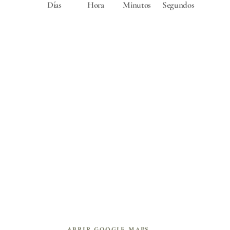
Días
Hora
Minutos
Segundos
ACOMPÁÑANOS EN NUESTRA
CEREMONIA Y RECEPCIÓN
CAPILLA “LA VIÑA”
Iglesia La Viña. KM 18, Cabildo, Valparaíso
ABRIR GOOGLE MAPS