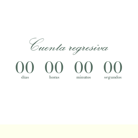
Cuenta regresiva
00
00
00
00
días
horas
minutos
segundos