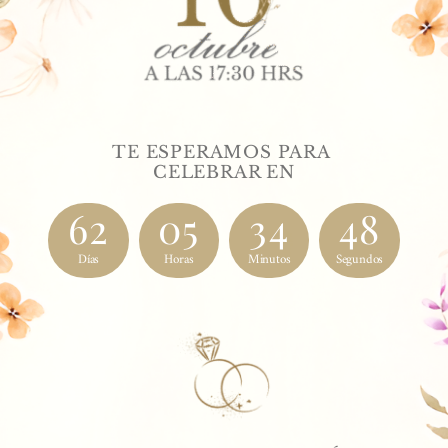
TE ESPERAMOS PARA 
CELEBRAR EN
62
05
34
47
Días
Horas
Minutos
Segundos