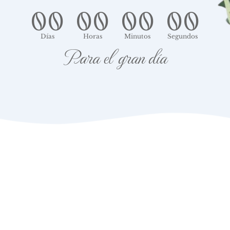
00
00
00
00
Días
Horas
Minutos
Segundos
Para el gran día