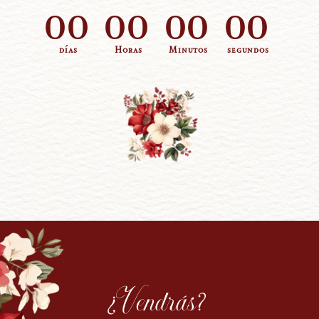
00
00
00
00
días
Horas
Minutos
segundos
¿Vendrás?