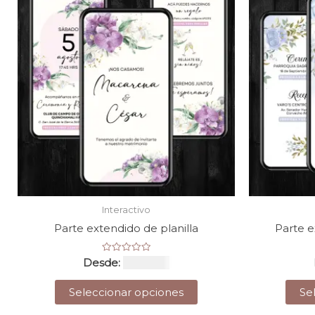
Interactivo
Parte extendido de planilla
Parte e
Valorado
Desde:
USD $
53
con
0
Este
de
Seleccionar opciones
Se
5
producto