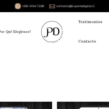
+569 4964 7268
contacto@tupartedigital.cl
Testimonios
Por Qué Elegirnos?
Contacto