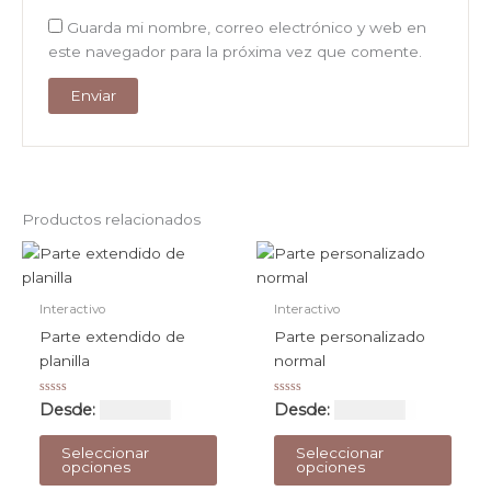
Guarda mi nombre, correo electrónico y web en
este navegador para la próxima vez que comente.
Productos relacionados
Interactivo
Interactivo
Parte extendido de
Parte personalizado
planilla
normal
Valorado
Valorado
Desde:
USD $
53
Desde:
USD $
53
con
con
0
0
Este
Este
de
de
Seleccionar
Seleccionar
5
5
producto
prod
opciones
opciones
tiene
tiene