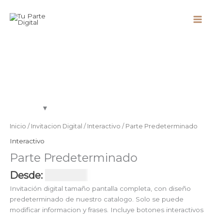
Ir
al
Main
contenido
Men
Inicio
/
Invitacion Digital
/
Interactivo
/ Parte Predeterminado
Interactivo
Parte Predeterminado
Desde:
USD $
39
Invitación digital tamaño pantalla completa, con diseño
predeterminado de nuestro catalogo. Solo se puede
modificar informacion y frases. Incluye botones interactivos