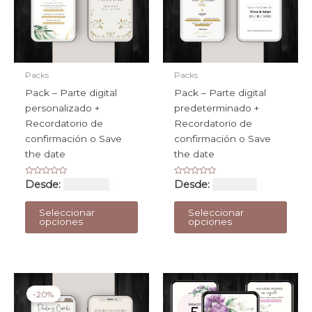
en
la
pági
de
prod
Packs
Packs
Pack – Parte digital
Pack – Parte digital
personalizado +
predeterminado +
Recordatorio de
Recordatorio de
confirmación o Save
confirmación o Save
the date
the date
Valorado
Valorado
Desde:
USD $
58
Desde:
USD $
52
con
con
0
0
Este
Este
de
de
Seleccionar
Seleccionar
5
5
producto
prod
opciones
opciones
tiene
tiene
múltiples
múlti
variantes.
varia
Las
Las
-20%
opciones
opci
se
se