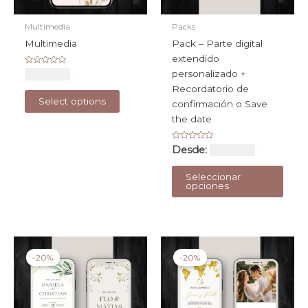
Multimedia
Packs
Multimedia
Pack – Parte digital
extendido
Valorado
USD $
78
personalizado +
con
0
Recordatorio de
de
Select options
5
confirmación o Save
the date
Valorado
Desde:
USD $
69
con
0
Este
de
Seleccionar
5
prod
opciones
tiene
múlti
varia
Las
-20%
-20%
opci
se
pued
elegi