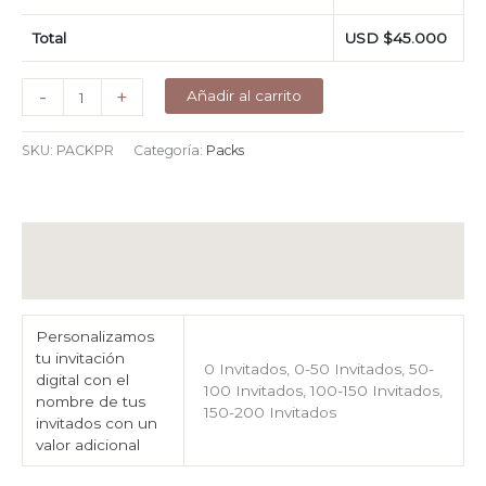
Total
USD $
45.000
Pack
-
+
Añadir al carrito
-
Parte
SKU:
PACKPR
Categoría:
Packs
digital
predeterminado
+
Recordatorio
Información adicional
de
confirmación
Valoraciones (0)
o
Save
Personalizamos
the
tu invitación
0 Invitados, 0-50 Invitados, 50-
date
digital con el
100 Invitados, 100-150 Invitados,
cantidad
nombre de tus
150-200 Invitados
invitados con un
valor adicional