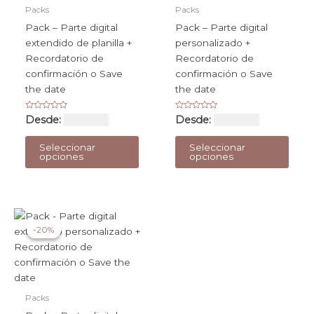
Packs
Packs
Pack – Parte digital
Pack – Parte digital
extendido de planilla +
personalizado +
Recordatorio de
Recordatorio de
confirmación o Save
confirmación o Save
the date
the date
Valorado
Valorado
Desde:
USD $
63
Desde:
USD $
58
con
con
0
0
Este
Este
de
de
Seleccionar
Seleccionar
5
5
producto
prod
opciones
opciones
tiene
tiene
múltiples
múlti
variantes.
varia
Las
Las
-20%
-20%
opciones
opci
se
se
pueden
pued
elegir
elegi
en
en
Packs
la
la