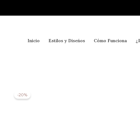
Ir
al
contenido
Inicio
Estilos y Diseños
Cómo Funciona
¿
-20%