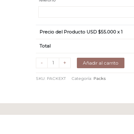
Precio del Producto USD $
55.000
x 1
Total
Pack
-
+
Añadir al carrito
–
Parte
SKU:
PACKEXT
Categoría:
Packs
digital
extendido
de
planilla
+
Recordatorio
de
confirmación