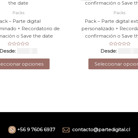
Packs
Packs
ack – Parte digital
Pack – Parte digital e
minado + Recordatorio de
personalizado + Record
mación o Save the date
confirmación o Save t
Valorado
Valorado
Desde:
USD $
52
Desde:
USD $
6
con
con
0
0
Este
de
de
leccionar opciones
Seleccionar opcio
5
5
producto
tiene
múltiples
variantes.
Las
opciones
se
pueden
elegir
+56 9 7606 6937
contacto@partedigital.
cl
en