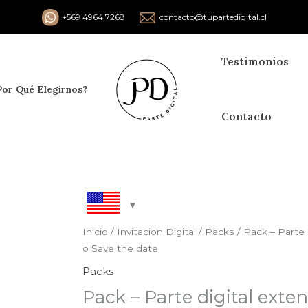
+569 4964 7268
contacto@tupartedigital.cl
Testimonios
Por Qué Elegirnos?
Contacto
Inicio
/
Invitacion Digital
/
Packs
/ Pack – Parte 
o Save the date
Packs
Pack – Parte digital exte