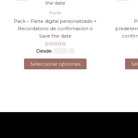
Packs
Pack – Parte digital personalizado +
P
Recordatorio de confirmación o
predeter
Save the date
confir
Valorado
Desde:
USD $
58
con
0
Este
de
Seleccionar opciones
Se
5
producto
tiene
múltiples
variantes.
Las
opciones
se
pueden
elegir
en