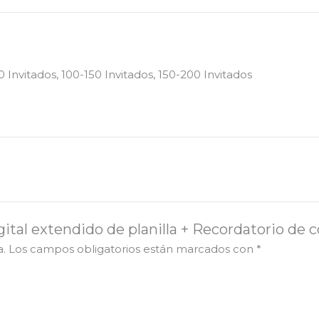
o
Save
the
date
0 Invitados, 100-150 Invitados, 150-200 Invitados
cantidad
igital extendido de planilla + Recordatorio de
a.
Los campos obligatorios están marcados con
*